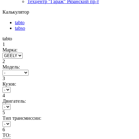
Техцентр "Гараж" Рязанский пр-т
Калькулятор
tabto
tabso
tabto
1
Марка:
2
Модель:
3
Кузов:
4
Двигатель:
5
Тип трансмиссии:
6
ТО: