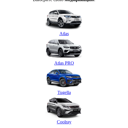
Atlas
Atlas PRO
Tugella
Coolray