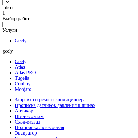
tabso
1
Выбор работ:
Услуги
Geely
geely
Geely
Atlas
Atlas PRO
Tugella
Coolray
Monjaro
Заправка и ремонт кондиционера
Прописка датчиков давления в шинах
Антикор
Шиномонтаж
Сход-развал
Полировка автомобиля
Эвакуатор