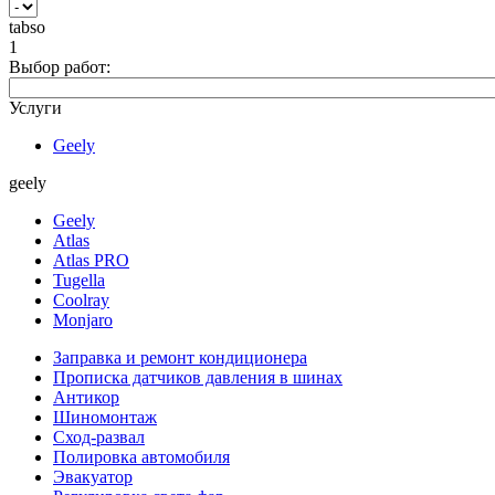
tabso
1
Выбор работ:
Услуги
Geely
geely
Geely
Atlas
Atlas PRO
Tugella
Coolray
Monjaro
Заправка и ремонт кондиционера
Прописка датчиков давления в шинах
Антикор
Шиномонтаж
Сход-развал
Полировка автомобиля
Эвакуатор