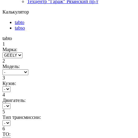
Техцентр "Гараж" Рязанский пр-т
Калькулятор
tabto
tabso
tabto
1
Марка:
2
Модель:
3
Кузов:
4
Двигатель:
5
Тип трансмиссии:
6
ТО: