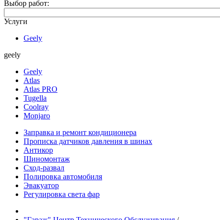
Выбор работ:
Услуги
Geely
geely
Geely
Atlas
Atlas PRO
Tugella
Coolray
Monjaro
Заправка и ремонт кондиционера
Прописка датчиков давления в шинах
Антикор
Шиномонтаж
Сход-развал
Полировка автомобиля
Эвакуатор
Регулировка света фар
"Гараж" Центр Технического Обслуживания
/