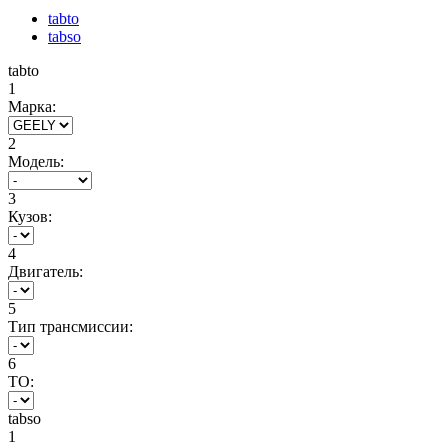
tabto
tabso
tabto
1
Марка:
2
Модель:
3
Кузов:
4
Двигатель:
5
Тип трансмиссии:
6
ТО:
tabso
1