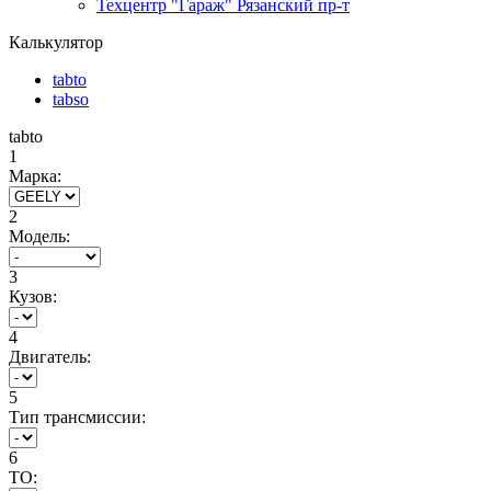
Техцентр "Гараж" Рязанский пр-т
Калькулятор
tabto
tabso
tabto
1
Марка:
2
Модель:
3
Кузов:
4
Двигатель:
5
Тип трансмиссии:
6
ТО: