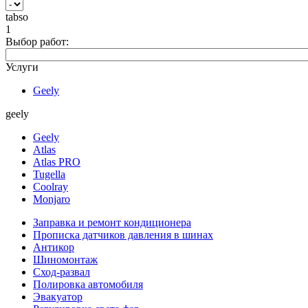
tabso
1
Выбор работ:
Услуги
Geely
geely
Geely
Atlas
Atlas PRO
Tugella
Coolray
Monjaro
Заправка и ремонт кондиционера
Прописка датчиков давления в шинах
Антикор
Шиномонтаж
Сход-развал
Полировка автомобиля
Эвакуатор