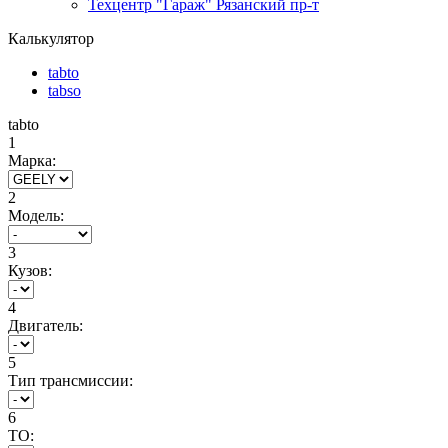
Техцентр "Гараж" Рязанский пр-т
Калькулятор
tabto
tabso
tabto
1
Марка:
2
Модель:
3
Кузов:
4
Двигатель:
5
Тип трансмиссии:
6
ТО: