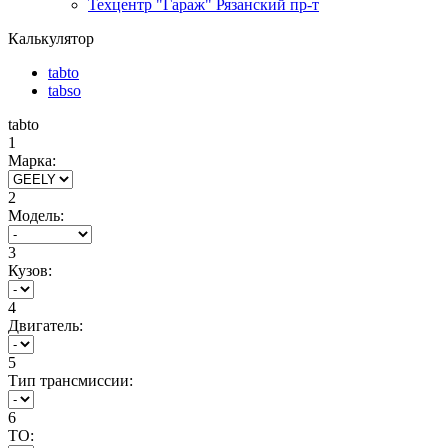
Техцентр "Гараж" Рязанский пр-т
Калькулятор
tabto
tabso
tabto
1
Марка:
2
Модель:
3
Кузов:
4
Двигатель:
5
Тип трансмиссии:
6
ТО: