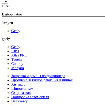
tabso
1
Выбор работ:
Услуги
Geely
geely
Geely
Atlas
Atlas PRO
Tugella
Coolray
Monjaro
Заправка и ремонт кондиционера
Прописка датчиков давления в шинах
Антикор
Шиномонтаж
Сход-развал
Полировка автомобиля
Эвакуатор