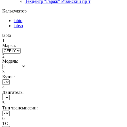
Техцентр "Гараж" Рязанский пр-т
Калькулятор
tabto
tabso
tabto
1
Марка:
2
Модель:
3
Кузов:
4
Двигатель:
5
Тип трансмиссии:
6
ТО: