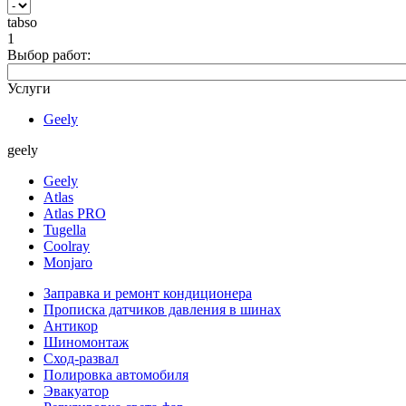
tabso
1
Выбор работ:
Услуги
Geely
geely
Geely
Atlas
Atlas PRO
Tugella
Coolray
Monjaro
Заправка и ремонт кондиционера
Прописка датчиков давления в шинах
Антикор
Шиномонтаж
Сход-развал
Полировка автомобиля
Эвакуатор