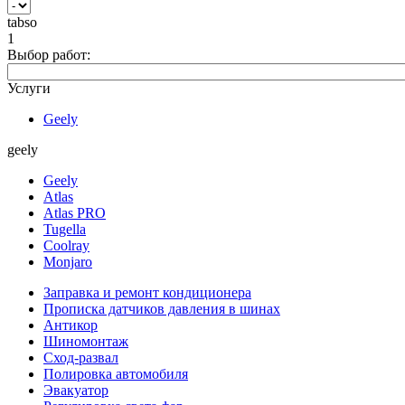
tabso
1
Выбор работ:
Услуги
Geely
geely
Geely
Atlas
Atlas PRO
Tugella
Coolray
Monjaro
Заправка и ремонт кондиционера
Прописка датчиков давления в шинах
Антикор
Шиномонтаж
Сход-развал
Полировка автомобиля
Эвакуатор