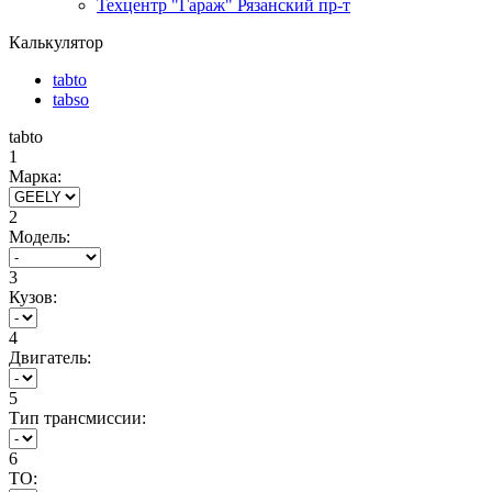
Техцентр "Гараж" Рязанский пр-т
Калькулятор
tabto
tabso
tabto
1
Марка:
2
Модель:
3
Кузов:
4
Двигатель:
5
Тип трансмиссии:
6
ТО: