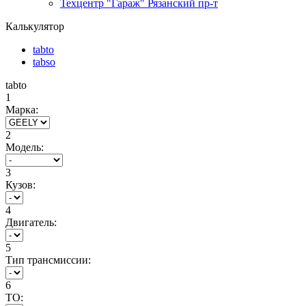
Техцентр "Гараж" Рязанский пр-т
Калькулятор
tabto
tabso
tabto
1
Марка:
2
Модель:
3
Кузов:
4
Двигатель:
5
Тип трансмиссии:
6
ТО: