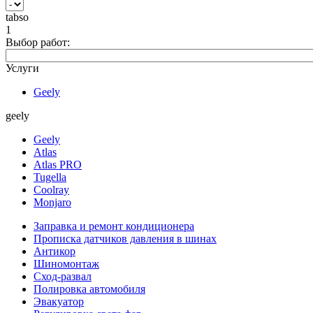
tabso
1
Выбор работ:
Услуги
Geely
geely
Geely
Atlas
Atlas PRO
Tugella
Coolray
Monjaro
Заправка и ремонт кондиционера
Прописка датчиков давления в шинах
Антикор
Шиномонтаж
Сход-развал
Полировка автомобиля
Эвакуатор