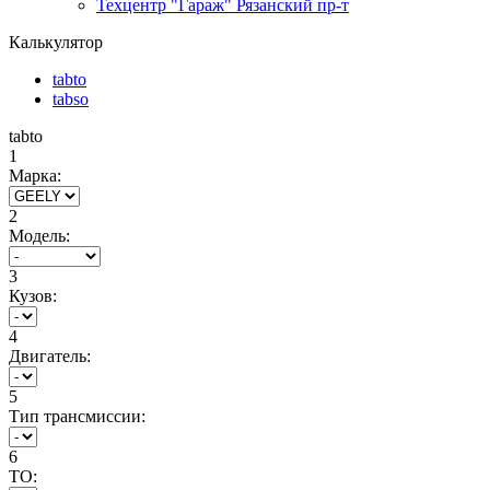
Техцентр "Гараж" Рязанский пр-т
Калькулятор
tabto
tabso
tabto
1
Марка:
2
Модель:
3
Кузов:
4
Двигатель:
5
Тип трансмиссии:
6
ТО: