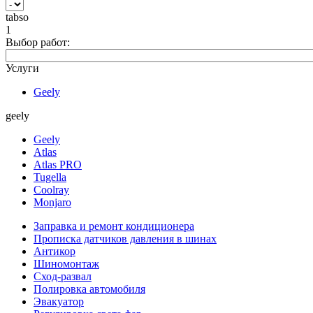
tabso
1
Выбор работ:
Услуги
Geely
geely
Geely
Atlas
Atlas PRO
Tugella
Coolray
Monjaro
Заправка и ремонт кондиционера
Прописка датчиков давления в шинах
Антикор
Шиномонтаж
Сход-развал
Полировка автомобиля
Эвакуатор