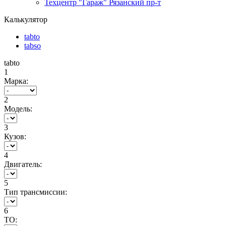
Техцентр "Гараж" Рязанский пр-т
Калькулятор
tabto
tabso
tabto
1
Марка:
2
Модель:
3
Кузов:
4
Двигатель:
5
Тип трансмиссии:
6
ТО: