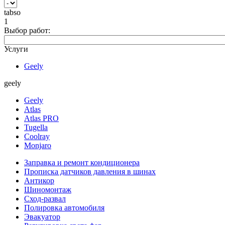
tabso
1
Выбор работ:
Услуги
Geely
geely
Geely
Atlas
Atlas PRO
Tugella
Coolray
Monjaro
Заправка и ремонт кондиционера
Прописка датчиков давления в шинах
Антикор
Шиномонтаж
Сход-развал
Полировка автомобиля
Эвакуатор