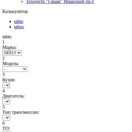
Техцентр "Гараж" Рязанский пр-т
Калькулятор
tabto
tabso
tabto
1
Марка:
2
Модель:
3
Кузов:
4
Двигатель:
5
Тип трансмиссии:
6
ТО: