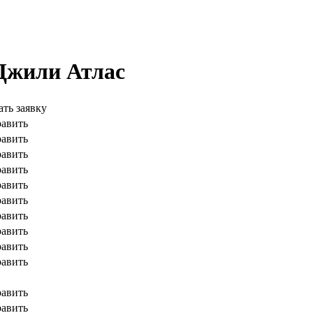
Джили Атлас
ть заявку
равить
равить
равить
равить
равить
равить
равить
равить
равить
равить
равить
равить