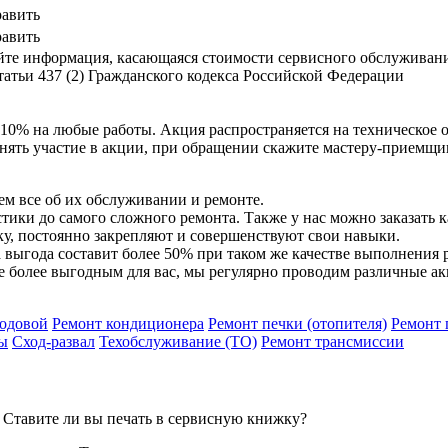
равить
равить
сайте информация, касающаяся стоимости сервисного обслужива
атьи 437 (2) Гражданского кодекса Российской Федерации
10% на любые работы. Акция распространяется на техническое 
нять участие в акции, при обращении скажите мастеру-приемщи
м все об их обслуживании и ремонте.
ики до самого сложного ремонта. Также у нас можно заказать 
, постоянно закрепляют и совершенствуют свои навыки.
выгода составит более 50% при таком же качестве выполнения 
 более выгодным для вас, мы регулярно проводим различные ак
ходовой
Ремонт кондиционера
Ремонт печки (отопителя)
Ремонт 
ы
Сход-развал
Техобслуживание (ТО)
Ремонт трансмиссии
? Ставите ли вы печать в сервисную книжку?