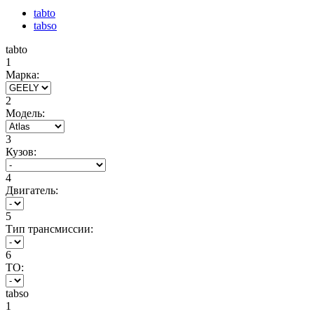
tabto
tabso
tabto
1
Марка:
2
Модель:
3
Кузов:
4
Двигатель:
5
Тип трансмиссии:
6
ТО:
tabso
1