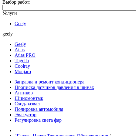
Выбор работ:
Услуги
Geely
geely
Geely
Atlas
Atlas PRO
Tugella
Coolray
Monjaro
Заправка и ремонт кондиционера
Прописка датчиков давления в шинах
Антикор
Шиномонтаж
Сход-развал
Полировка автомобиля
Эвакуатор
Регулировка света фар
"Гараж" Центр Технического Обслуживания
/