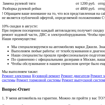
Замена рулевой тяги
от 1200 руб.
отп
Разборка рулевой рейки
от 4800 руб.
отп
! Обращаем ваше внимание на то, что вся представленная на 
не является публичной офертой, определяемой положениями Ст
10% скидки в августе:
При первом посещении каждый автовладелец получает скидку 
ремонт ходовой части, ДВС и электрооборудования. Чтобы при
Наши преимущества:
Мы специализируемся на автомобилях марки Джили. Знае
Выполняем любые работы: от техобслуживания и диагност
Наши специалисты прошли профессиональную подготовку
По сравнению с официальными дилерами в Москве, ваша 
Чтобы обслуживание в нашем сервисном центре было еще
Мы выполняем также:
Ремонт электрики
Кузовной ремонт
Ремонт двигателя
Ремонт 
системы
Ремонт тормозной системы
Ремонт выпускной систем
Вопрос-Ответ
1. У меня автомобиль на гарантии. Можно ли пройти у вас ТО