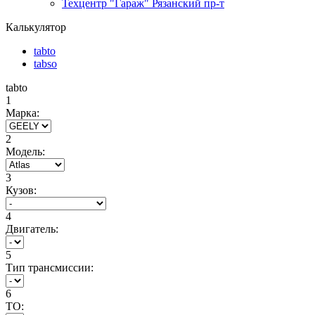
Техцентр "Гараж" Рязанский пр-т
Калькулятор
tabto
tabso
tabto
1
Марка:
2
Модель:
3
Кузов:
4
Двигатель:
5
Тип трансмиссии:
6
ТО: