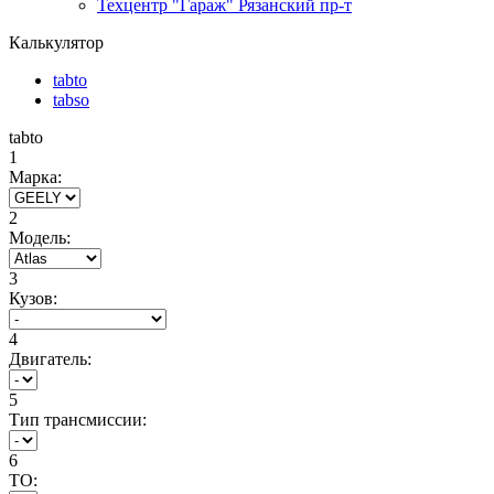
Техцентр "Гараж" Рязанский пр-т
Калькулятор
tabto
tabso
tabto
1
Марка:
2
Модель:
3
Кузов:
4
Двигатель:
5
Тип трансмиссии:
6
ТО: