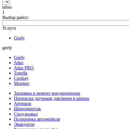
tabso
1
Выбор работ:
Услуги
Geely
geely
Geely
Atlas
Atlas PRO
Tugella
Coolray
Monjaro
Заправка и ремонт кондиционера
Прописка датчиков давления в шинах
Антикор
Шиномонтаж
Сход-развал
Полировка автомобиля
Эвакуатор