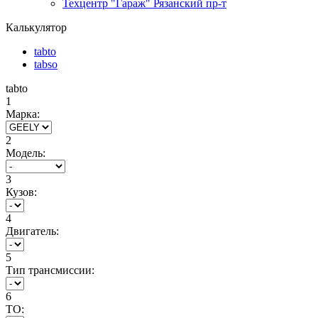
Техцентр "Гараж" Рязанский пр-т
Калькулятор
tabto
tabso
tabto
1
Марка:
2
Модель:
3
Кузов:
4
Двигатель:
5
Тип трансмиссии:
6
ТО: