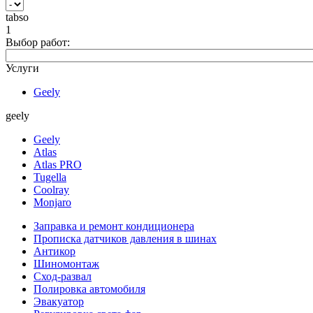
tabso
1
Выбор работ:
Услуги
Geely
geely
Geely
Atlas
Atlas PRO
Tugella
Coolray
Monjaro
Заправка и ремонт кондиционера
Прописка датчиков давления в шинах
Антикор
Шиномонтаж
Сход-развал
Полировка автомобиля
Эвакуатор