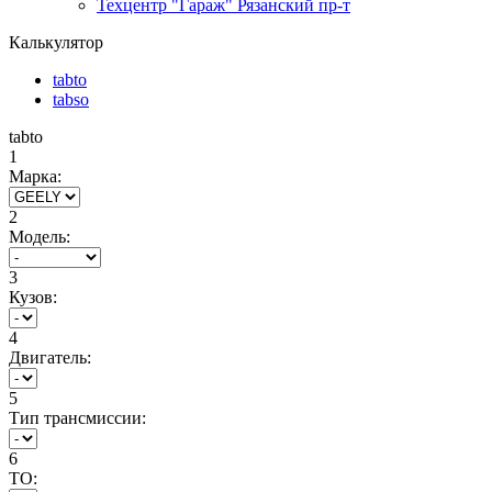
Техцентр "Гараж" Рязанский пр-т
Калькулятор
tabto
tabso
tabto
1
Марка:
2
Модель:
3
Кузов:
4
Двигатель:
5
Тип трансмиссии:
6
ТО: