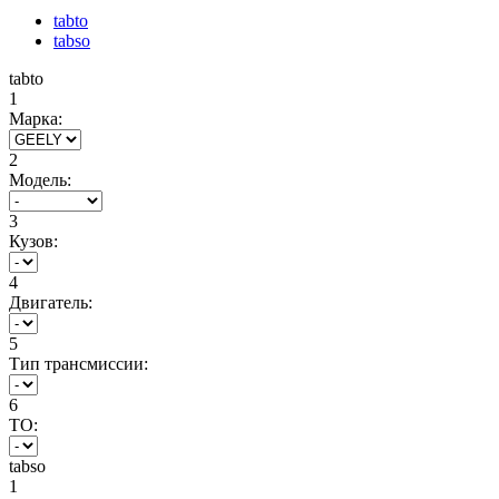
tabto
tabso
tabto
1
Марка:
2
Модель:
3
Кузов:
4
Двигатель:
5
Тип трансмиссии:
6
ТО:
tabso
1