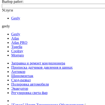
Выбор работ:
Услуги
Geely
geely
Geely
Atlas
Atlas PRO
Tugella
Coolray
Monjaro
Заправка и ремонт кондиционера
Прописка датчиков давления в шинах
Антикор
Шиномонтаж
Сход-развал
Полировка автомобиля
Эвакуатор
Регулировка света фар
"Гараж" Центр Технического Обслуживания
/