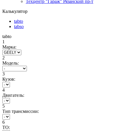
Техцентр "Гараж" Рязанский пр-т
Калькулятор
tabto
tabso
tabto
1
Марка:
2
Модель:
3
Кузов:
4
Двигатель:
5
Тип трансмиссии:
6
ТО: