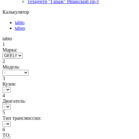
Техцентр "Гараж" Рязанский пр-т
Калькулятор
tabto
tabso
tabto
1
Марка:
2
Модель:
3
Кузов:
4
Двигатель:
5
Тип трансмиссии:
6
ТО: