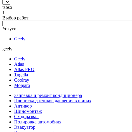
tabso
1
Выбор работ:
Услуги
Geely
geely
Geely
Atlas
Atlas PRO
Tugella
Coolray
Monjaro
Заправка и ремонт кондиционера
Прописка датчиков давления в шинах
Антикор
Шиномонтаж
Сход-развал
Полировка автомобиля
Эвакуатор