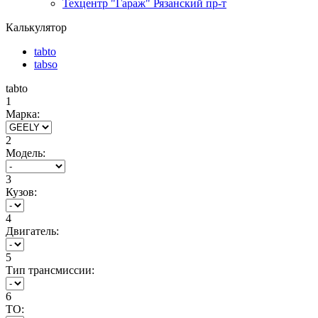
Техцентр "Гараж" Рязанский пр-т
Калькулятор
tabto
tabso
tabto
1
Марка:
2
Модель:
3
Кузов:
4
Двигатель:
5
Тип трансмиссии:
6
ТО: