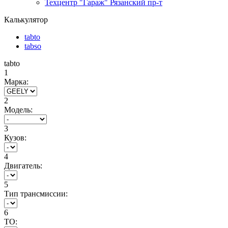
Техцентр "Гараж" Рязанский пр-т
Калькулятор
tabto
tabso
tabto
1
Марка:
2
Модель:
3
Кузов:
4
Двигатель:
5
Тип трансмиссии:
6
ТО: