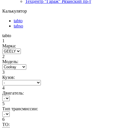
Техцентр "Гараж" Рязанский пр-т
Калькулятор
tabto
tabso
tabto
1
Марка:
2
Модель:
3
Кузов:
4
Двигатель:
5
Тип трансмиссии:
6
ТО: