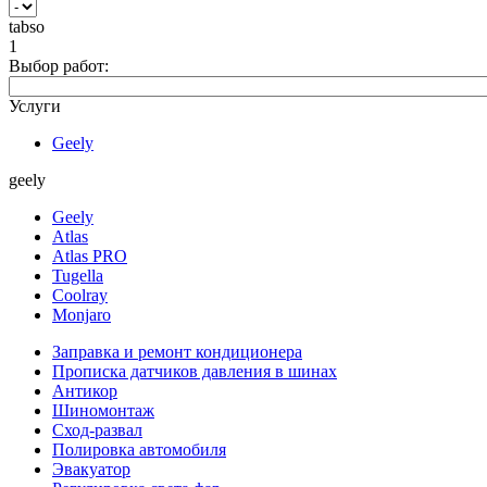
tabso
1
Выбор работ:
Услуги
Geely
geely
Geely
Atlas
Atlas PRO
Tugella
Coolray
Monjaro
Заправка и ремонт кондиционера
Прописка датчиков давления в шинах
Антикор
Шиномонтаж
Сход-развал
Полировка автомобиля
Эвакуатор