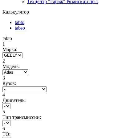
Техцентр "Гараж" Рязанский пр-т
Калькулятор
tabto
tabso
tabto
1
Марка:
2
Модель:
3
Кузов:
4
Двигатель:
5
Тип трансмиссии:
6
ТО: