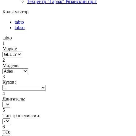
Техцентр "Гараж" Рязанский пр-т
Калькулятор
tabto
tabso
tabto
1
Марка:
2
Модель:
3
Кузов:
4
Двигатель:
5
Тип трансмиссии:
6
ТО: