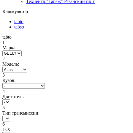
Техцентр "Гараж" Рязанский пр-т
Калькулятор
tabto
tabso
tabto
1
Марка:
2
Модель:
3
Кузов:
4
Двигатель:
5
Тип трансмиссии:
6
ТО: