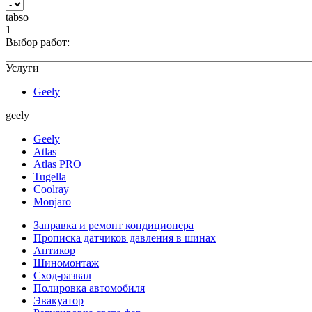
tabso
1
Выбор работ:
Услуги
Geely
geely
Geely
Atlas
Atlas PRO
Tugella
Coolray
Monjaro
Заправка и ремонт кондиционера
Прописка датчиков давления в шинах
Антикор
Шиномонтаж
Сход-развал
Полировка автомобиля
Эвакуатор