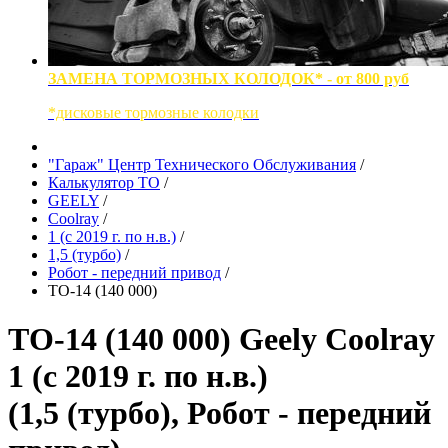
ЗАМЕНА ТОРМОЗНЫХ КОЛОДОК* - от 800 руб
*дисковые тормозные колодки
"Гараж" Центр Технического Обслуживания
/
Калькулятор ТО
/
GEELY
/
Coolray
/
1 (с 2019 г. по н.в.)
/
1,5 (турбо)
/
Робот - передний привод
/
ТО-14 (140 000)
ТО-14 (140 000) Geely Coolray
1 (с 2019 г. по н.в.)
(1,5 (турбо), Робот - передний