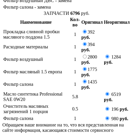
Фильтр воздушный ДВС - замена
Фильтр салона - замена
ЗАПЧАСТИ
6796
руб.
Кол-
Наименование
Оригинал
Неоригинал
во
Прокладка сливной пробки
392
1
масляного поддона 1.5
руб.
394
Расходные материалы
1
руб.
2800
1284
Фильтр воздушный
1
руб.
руб.
1775
Фильтр масляный 1.5 европа
1
руб.
1435
Фильтр салона
1
руб.
Масло синтетика Professional
6519
5.8
SAE 0W20
руб.
Очиститель масляных
0.5
196
руб.
загрязнений 1 порция
Фильтр салона
1
980
руб.
Обращаем ваше внимание на то, что вся представленная на
сайте информация, касающаяся стоимости сервисного