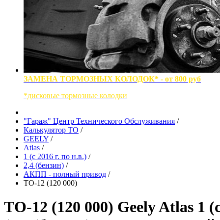
ЗАМЕНА ТОРМОЗНЫХ КОЛОДОК* - от 800 руб
*дисковые тормозные колодки
"Гараж" Центр Технического Обслуживания
/
Калькулятор ТО
/
GEELY
/
Atlas
/
1 (с 2016 г. по н.в.)
/
2,4 (бензин)
/
АКПП - полный привод
/
ТО-12 (120 000)
ТО-12 (120 000) Geely Atlas 1 (с