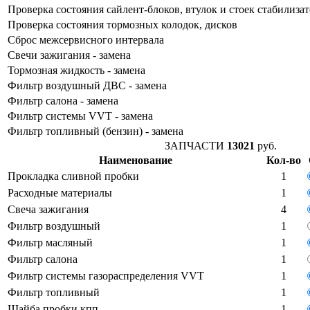
Проверка состояния сайлент-блоков, втулок и стоек стабилиза
Проверка состояния тормозных колодок, дисков
Сброс межсервисного интервала
Свечи зажигания - замена
Тормозная жидкость - замена
Фильтр воздушный ДВС - замена
Фильтр салона - замена
Фильтр системы VVT - замена
Фильтр топливный (бензин) - замена
ЗАПЧАСТИ
13021
руб.
Наименование
Кол-во
Прокладка сливной пробки
1
Расходные материалы
1
Свеча зажигания
4
Фильтр воздушный
1
Фильтр масляный
1
Фильтр салона
1
Фильтр системы газораспределения VVT
1
Фильтр топливный
1
Шайба пробки кпп
1