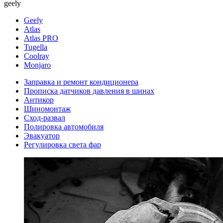
geely
Geely
Atlas
Atlas PRO
Tugella
Coolray
Monjaro
Заправка и ремонт кондиционера
Прописка датчиков давления в шинах
Антикор
Шиномонтаж
Сход-развал
Полировка автомобиля
Эвакуатор
Регулировка света фар