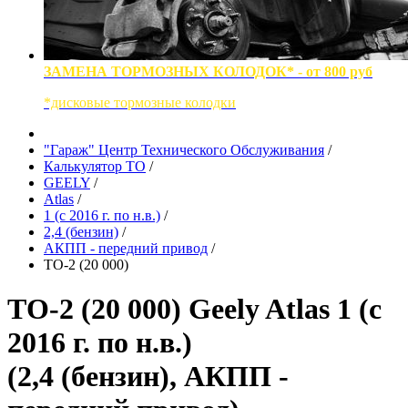
ЗАМЕНА ТОРМОЗНЫХ КОЛОДОК* - от 800 руб
*дисковые тормозные колодки
"Гараж" Центр Технического Обслуживания
/
Калькулятор ТО
/
GEELY
/
Atlas
/
1 (с 2016 г. по н.в.)
/
2,4 (бензин)
/
АКПП - передний привод
/
ТО-2 (20 000)
ТО-2 (20 000) Geely Atlas 1 (с
2016 г. по н.в.)
(2,4 (бензин), АКПП -