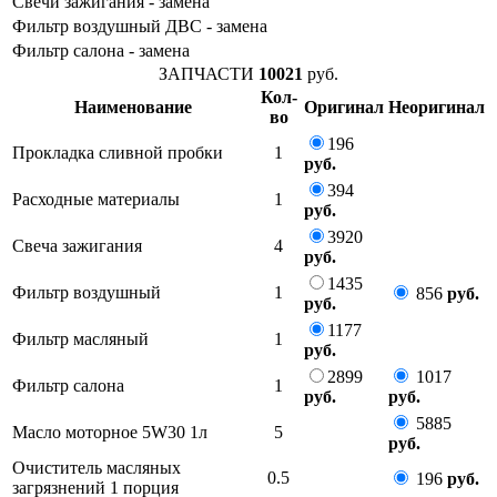
Свечи зажигания - замена
Фильтр воздушный ДВС - замена
Фильтр салона - замена
ЗАПЧАСТИ
10021
руб.
Кол-
Наименование
Оригинал
Неоригинал
во
196
Прокладка сливной пробки
1
руб.
394
Расходные материалы
1
руб.
3920
Свеча зажигания
4
руб.
1435
Фильтр воздушный
1
856
руб.
руб.
1177
Фильтр масляный
1
руб.
2899
1017
Фильтр салона
1
руб.
руб.
5885
Масло моторное 5W30 1л
5
руб.
Очиститель масляных
0.5
196
руб.
загрязнений 1 порция