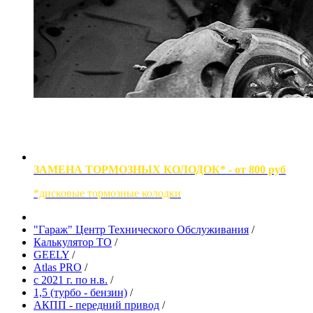
ЗАМЕНА ТОРМОЗНЫХ КОЛОДОК* - от 800 руб
*дисковые тормозные колодки
"Гараж" Центр Технического Обслуживания
/
Калькулятор ТО
/
GEELY
/
Atlas PRO
/
с 2021 г. по н.в.
/
1,5 (турбо - бензин)
/
АКПП - передний привод
/