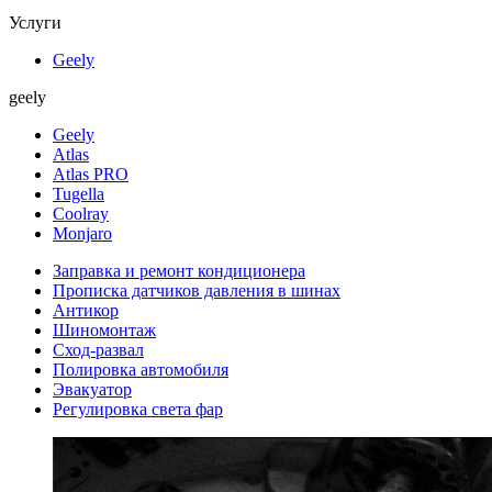
Услуги
Geely
geely
Geely
Atlas
Atlas PRO
Tugella
Coolray
Monjaro
Заправка и ремонт кондиционера
Прописка датчиков давления в шинах
Антикор
Шиномонтаж
Сход-развал
Полировка автомобиля
Эвакуатор
Регулировка света фар